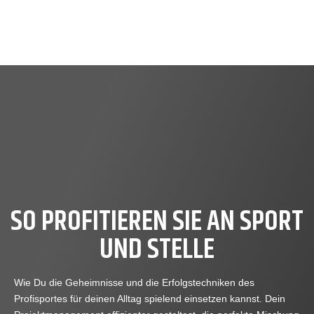
Zum
Inhalt
springen
SO PROFITIEREN SIE AN SPORT
UND STELLE
Wie Du die Geheimnisse und die Erfolgstechniken des
Profisportes für deinen Alltag spielend einsetzen kannst. Dein